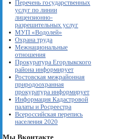
Перечень государственных
услуг по линии
лицензионно-
разрешительных услуг
МУП «Водолей»
Охрана труда
Межнациональные
отношения
Прокуратура Егорлыкского
района информирует
Ростовская межрайонная
природоохранная
прокуратура информирует
Информация Кадастровой
палаты и Росреестра
Всероссийская перепись
населения 2020
Мы Вконтакте