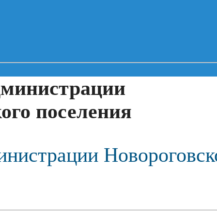
дминистрации
ого поселения
нистрации Новороговск